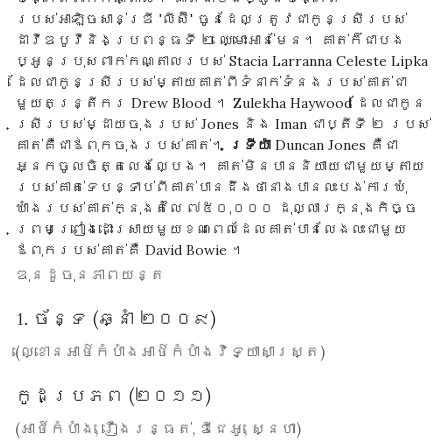
របស់អាឡិចសាន់ឌ្រី 'លីស៊ី' ចូនដែលត្រូវជាកូនស្រីរបស់
ដាវីឌបូវីនិងប្រពន្ធទី ២ ឈ្មោះអាន់មែន។ គាត់ក៏ជាបង
ប្អូនប្រុសពាក់កណ្តាលរបស់ Stacia Larranna Celeste Lipka
ដែលជាកូនស្រីរបស់ម្តាយគាត់ពីទំនាក់ទំនងរបស់គាត់ជា
មួយតន្ត្រីករ Drew Blood ។ Zulekha Haywood ដែលជាកូន
ស្រីរបស់ម្ដាយចុងរបស់ Jones និង Iman ជាប្តីទី ២ របស់
គាត់គឺជាឪពុកចុងរបស់គាត់។
ទ្រីយ៉ា
Duncan Jones គឺជា
អ្នកចូលចិត្តលេងល្បែង។ គាត់មិនបាននិយាយជាមួយម្តាយ
របស់គាត់ទេបន្ទាប់ពីគាត់បានដឹងថានាងបានលះបង់ការឃុំ
ឃាំងរបស់គាត់ក្នុងតំលៃ ៧៥០,០០០ ដុល្លារក្នុងកិច្ច
ព្រមព្រៀងដោះស្រាយមួយខណៈពេលដែលគាត់បានលែងលះជាមួយ
ឪពុករបស់គាត់គឺ David Bowie ។
ឌុនដូចុនភាពយន្ត
1. ច័ន្ទ (ឆ្នាំ ២០០៩)
(ល្ខោនអាថ៌កំបាំងអាថ៌កំបាំងវិទ្យាសាស្ត្រ)
កូដប្រភព (២០១១)
(អាថ៍កំបាំង, រឿងរន្ធត់, ឌីជេអូ, ស្នេហា)