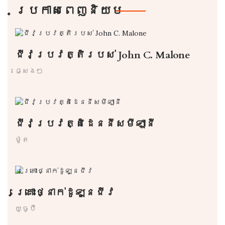
ប្រកាសពេញនិយម
ជីវប្រវត្តិរបស់ John C. Malone
ផ្សេងៗ
ជីវប្រវត្តិដេននីសមីឡានី
ម៉ូត
គ្រោះថ្នាក់ដូឡូនជីវ
យូធូបឺ