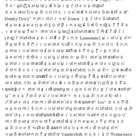
និង“ អូ! រឿងអស្ចារ្យដែលត្រូវបានបង្ហាញនៅ
ក្នុងអាល់ប៊ុមឆ្នាំ ១៩៧១ របស់គាត់ដែលមានចំណងជើងថា“
Hunky Dory” កុមារភាពរបស់ Jones ត្រូវបានចំណាយនៅ
កន្លែងផ្សេងៗគ្នាដូចជាទីក្រុងឡុងប៊ែកប៊ែកឡាំងវីវីនិង
ប្រទេសស្វីស។ គាត់បានចូលរៀននៅសាលាអាមេរិកាំងវ៉ែលវែរ
(ឥឡូវជាសាលាអន្តរជាតិនៃទីក្រុង Lausanne) សម្រាប់ថ្នាក់
ទីមួយនិងទីពីររបស់គាត់។ នៅខែកុម្ភៈឆ្នាំ ១៩៨០ ឪពុក
ម្តាយរបស់គាត់បានលែងលះគ្នាហើយដេវីដបូវីត្រូវបាន
ផ្តល់ការឃុំឃាំងរបស់ចូនអាយុ ៩ ឆ្នាំ។ គាត់ធ្លាប់ទៅលេង
ម្តាយរបស់គាត់នៅថ្ងៃឈប់សម្រាកសាលាប៉ុន្តែបានបញ្ចប់
ទំនាក់ទំនងរបស់គាត់ជាមួយនាងនៅអាយុ ១៣ ឆ្នាំ។ ពួកគេនៅតែ
ឃ្លាតឆ្ងាយ។ ឈ្មោះដើមរបស់ចូនគឺហ្សូវីប៉ុន្តែនៅពេលគាត់
មានអាយុ ១២ ឆ្នាំគាត់បានសំរេចចិត្តថាគាត់ពេញចិត្ដនឹង
ឈ្មោះយ៉ូជេ។ គាត់បានប្រើឈ្មោះចូយរហូតដល់វាត្រូវបានគេហៅថា“
ចូ” ក្នុងវ័យជំទង់របស់គាត់។ ក្នុងឆ្នាំ ១៩៩២ សារ
ព័ត៌មានបានរាយការណ៍ថាគាត់បានដាក់ឈ្មោះថា“ Joe” ក្នុងពិធី
មង្គលការឪពុករបស់គាត់ជាមួយអាយម៉ាន។ នៅអាយុ ១៨ ឆ្នាំ
គាត់បានត្រលប់ទៅឈ្មោះកំណើតរបស់គាត់។ លោកបានបញ្ចប់
ការសិក្សាថ្នាក់មហាវិទ្យាល័យផ្នែកទស្សនវិជ្ជាក្នុង
ឆ្នាំ ១៩៩៥។ លើសពីនេះលោកបានបន្តការសិក្សាថ្នាក់
បណ្ឌិតនៅសាកលវិទ្យាល័យ Vanderbilt ក្នុងរដ្ឋ Tennessee