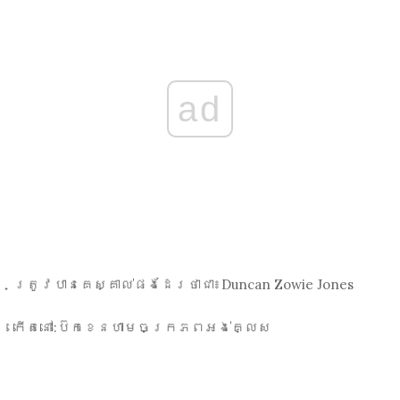
ad
ត្រូវបានគេស្គាល់ផងដែរថាជា៖
Duncan Zowie Jones
កើត​នៅ:
ប៊េកខេនហាមចក្រភពអង់គ្លេស