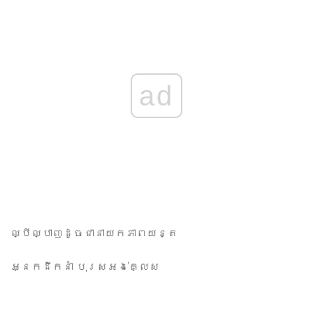
ad
ល្បីល្បាញដូចជាៈ
នាយកភាពយន្ត
អ្នកដឹកនាំ
បុរសអង់គ្លេស