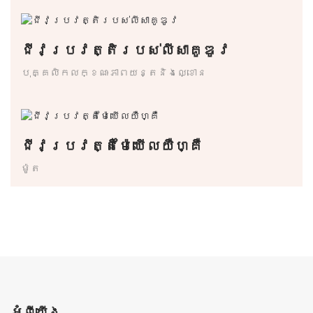
ជីវប្រវត្តិរបស់លីសាគូឌូវ
បុគ្គលិកលក្ខណៈភាពយន្តនិងល្ខោន
ជីវប្រវត្តិម៉ៃឃើលយឺហ្គឺ
ម៉ូត
អំពីយើង