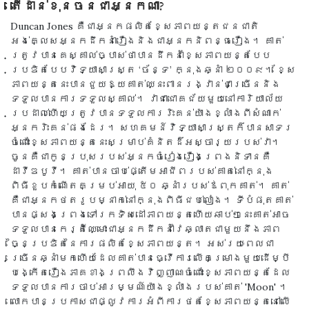
តើដាន់ខុនចនជាអ្នកណា?
Duncan Jones គឺជាអ្នកផលិតខ្សែភាពយន្តជនជាតិ
អង់គ្លេសអ្នកដឹកនាំរឿងនិងជាអ្នកនិពន្ធរឿង។ គាត់
ត្រូវបានគេស្គាល់ច្បាស់ថាបានដឹកនាំខ្សែភាពយន្តបែប
ប្រឌិតបែបវិទ្យាសាស្ត្រ ‘ច័ន្ទ’ ក្នុងឆ្នាំ ២០០៩។ ខ្សែ
ភាពយន្តនេះបានជួយឱ្យគាត់ឈ្នះពានរង្វាន់ជាច្រើននិង
ទទួលបានការទទួលស្គាល់។ វាជាជោគជ័យមួយនៅការិយាល័យ
ប្រដាល់ហើយត្រូវបានទទួលការរិះគន់យ៉ាងខ្លាំងពីសំណាក់
អ្នករិះគន់ផងដែរ។ សហគមន៍វិទ្យាសាស្ត្រក៏បានសាទរ
ចំពោះខ្សែភាពយន្តនេះសម្រាប់គំនិតដ៏អស្ចារ្យរបស់វា។
ចូនគឺជាកូនប្រុសរបស់អ្នកចំរៀងរឿងព្រេងនិទានគឺ
ដាវីឌបូវី។ គាត់បានចាប់ផ្តើមអាជីពរបស់គាត់នៅក្នុង
ពិធីខួបកំណើតគម្រប់អាយុ ៥០ ឆ្នាំរបស់ឪពុកគាត់។ គាត់
គឺជាអ្នកថតរូបម្នាក់នៅក្នុងពិធីជប់លៀង។ ទីបំផុតគាត់
បានផ្សងព្រេងទៅរកទិសដៅភាពយន្តហើយឆាប់ៗនេះគាត់អាច
ទទួលបានកេរ្តិ៍ឈ្មោះជាអ្នកដឹកនាំវៃឆ្លាតជាមួយនឹងភាព
ច្នៃប្រឌិតនៃការផលិតខ្សែភាពយន្ត។ អស់រយៈពេលជា
ច្រើនឆ្នាំមកហើយដែលគាត់បានធ្វើការលើគម្រោងមួយដើម្បី
បង្កើតរឿងភាគខាងព្រលឹងវិញ្ញាណចំពោះខ្សែភាពយន្តដែល
ទទួលបានការចាប់អារម្មណ៍យ៉ាងខ្លាំងរបស់គាត់ 'Moon' ។
លោកបានប្រកាសជាផ្លូវការអំពីការថតខ្សែភាពយន្តនៅលើ