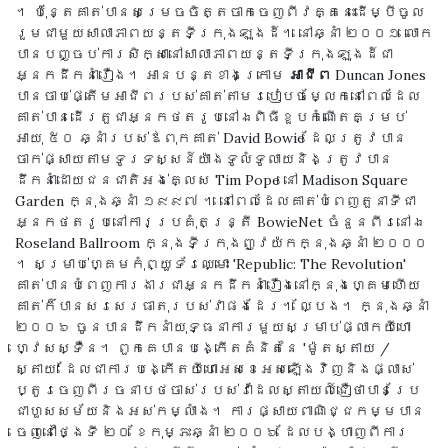
។ ប៉ុន្តែគាត់បានសម្រេចចិត្តចាកចេញពីវគ្គនេះដើម្បីចូល
រួមជាមួយសាលាភាពយន្តទីក្រុងឡុងដ៍។ នៅឆ្នាំ ២០០១ លោក
បានបញ្ចប់ការសិក្សានៅសាលាភាពយន្តទីក្រុងឡុងដ៍ជា
អ្នកដឹកនាំរឿង។ អានបន្តខាងក្រោម
អាជីព
Duncan Jones
បានចាប់ផ្តើមអាជីពរបស់គាត់តាមរបៀបចម្លែកនៅពេលដែល
គាត់បានដើរតួជាអ្នកថតរូបនៅឯពិធីខួបកំណើតគម្រប់
អាយុ ៥០ ឆ្នាំរបស់ឪពុកគាត់ David Bowie ដែលត្រូវបាន
ចាក់ផ្សាយតាមទូរទស្សន៍យ៉ាងទូលំទូលាយនិងត្រូវបាន
ដឹកនាំដោយជនជាតិអង់គ្លេស Tim Pope នៅ Madison Square
Garden ក្នុងឆ្នាំ ១៩៩៧ ។ នៅពេលដែលគាត់បំពេញតួនាទីជា
អ្នកថតរូបនៅការប្រគុំតន្រ្តី BowieNet ចំនួនពីរនៅឯ
Roseland Ballroom ក្នុងទីក្រុងញូវយ៉កក្នុងឆ្នាំ ២០០០
។ សម្រាប់ហ្គេមកុំព្យួទ័រឈ្មោះ 'Republic: The Revolution'
គាត់បានបំពេញការងារជាអ្នកដឹកនាំរឿងនៅក្នុងហ្គេមហើយ
គាត់ក៏បានសរសេរធាតុរបស់វាផងដែរ។ ល្បែង។ ក្នុងឆ្នាំ
២០០៦ ចូនបានដឹកនាំយុទ្ធនាការមួយសម្រាប់ផ្លាកយីហោ
ហ្វេសស្ទឺន។ ពួកគេបានបង្កើតគំនិតនៃ 'ម៉ូតស្តាយ /
ស្តាយ' ដែលជាការបង្កើតយីហោអេសខេអេសឡើងវិញនិងផ្លាស់
ប្តូរចេញពីរចនាបថចាស់របស់វាដែលស្តាយល៍ជឿថាបានប្រែ
ជាហួសសម័យនិងអស់កម្លាំង។ ការផ្សាយពាណិជ្ជកម្មបាន
ចេញនៅថ្ងៃទី ២០ ខែកុម្ភះឆ្នាំ ២០០៦ ដែលបង្ហាញពីការ