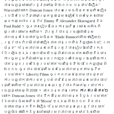
បានចេញផ្សាយនៅរដូវក្តៅឆ្នាំ ២០១៦ បន្ទាប់ពីរឿង“
Warcraft” លោក Duncan Jones បានសម្រេចចិត្តបង្កើតរឿង
ប្រឌិតបែបវិទ្យាសាស្ត្រមួយផ្សេងទៀតដែលសម្តែងដោយ
អ្នកឈ្នះពានរង្វាន់ Emmy គឺ Alexander Skarsgard និង
Paul Rudd ។ ចូនបានរៀបចំផែនការធ្វើគម្រោងនេះតាំងពី
យូរយារណាស់មកហើយ។ វាត្រូវបានជម្រុញដោយខ្សែ
ភាពយន្តដែលគាត់ចូលចិត្ត 'Blade Runner' ហើយជារឿយៗ
ត្រូវបានពិពណ៌នាថាជារឿងភាគខាងព្រលឹងវិញ្ញាណដល់“ ព្រះ
ច័ន្ទ” ។ ខ្សែភាពយន្តនេះនឹងត្រូវបានរៀបចំនៅទីក្រុង
ប៊ែរឡាំងក្នុងរយៈពេលសែសិបឆ្នាំនាពេលអនាគតហើយនឹងមាន
ការចូលរួមពីសំណាក់អ្នកក្រឡុកស្រាដែលសួរចម្លើយការ
បាត់ខ្លួនរបស់ដៃគូរបស់គាត់។ នៅថ្ងៃទី ២៨ ខែកញ្ញាឆ្នាំ
២០១៦ ចូនបានចាប់ផ្តើមថតខ្សែភាពយន្តតាមធ្វីត
របស់គាត់។ Liberty Films ចក្រភពអង់គ្លេសបានផ្តល់
ការបញ្ជាក់ថាការថតរូបសំខាន់នៃខ្សែភាពយន្តនេះបានចាប់
ផ្តើមហើយ។ ខ្សែភាពយន្តនេះត្រូវបានកំណត់សម្រាប់ការ
ចេញផ្សាយឆ្នាំ 2018 ។ អានបន្តខាងក្រោម
ការងារសំខាន់ៗ
លោក Duncan Jones បានដឹកនាំខ្សែភាពយន្តដំបូងរបស់គាត់
ដែលមានចំណងជើងថា 'Moon' ក្នុងឆ្នាំ ២០០៩ និងបាន
ក្លាយជាអ្នកដឹកនាំរឿង។ ខ្សែភាពយន្តនេះត្រូវបានចាក់
បញ្ចាំងជាលើកដំបូងនៅមហោស្រពភាពយន្តសាន់ដុនហើយ