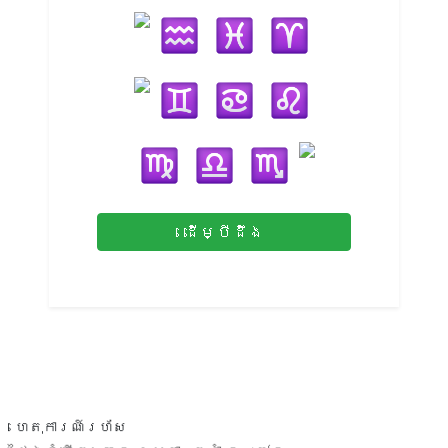
ដើម្បីដឹង
ហេតុការណ៍រហ័ស