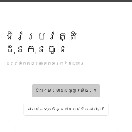
ជីវប្រវត្តិ
ដុនកុនចូន
បុគ្គលិកលក្ខណៈភាពយន្តនិងល្ខោន
សំណងសម្រាប់សញ្ញារាសីចក្រ
ភាពអាចទុកចិត្តបានសមាជិកតារាល្បី