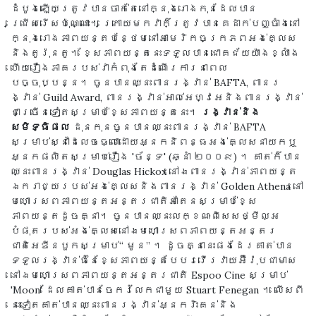
ដំបូងឡើយត្រូវបានចាក់តែនៅក្នុងរោងកុនដែលបាន
ជ្រើសរើសប៉ុណ្ណោះ។ ក្រោយមកវាក៏ត្រូវបានគេដាក់បញ្ចាំងនៅ
ក្នុងរោងភាពយន្តបន្ថែមនៅអាមេរិកចក្រភពអង់គ្លេស
និងតូរ៉ុនតូ។ ខ្សែភាពយន្តនេះទទួលបានជោគជ័យយ៉ាងខ្លាំង
ហើយរឿងភាគរបស់វាកំពុងតែដំណើរការនាពេល
បច្ចុប្បន្ន។ ចូនបានឈ្នះពានរង្វាន់ BAFTA, ពានរ
ង្វាន់ Guild Award, ពានរង្វាន់អាល់អេហ្វអេនិងពានរង្វាន់
ជាច្រើនទៀតសម្រាប់ខ្សែភាពយន្តនេះ។
រង្វាន់និង
សមិទ្ធិផល
ដុនកុនចូនបានឈ្នះពានរង្វាន់ BAFTA
សម្រាប់ស្នាដៃលេចធ្លោដោយអ្នកនិពន្ធអង់គ្លេសនាយកឬ
អ្នកផលិតសម្រាប់រឿង 'ច័ន្ទ' (ឆ្នាំ ២០០៩) ។ គាត់ក៏បាន
ឈ្នះពានរង្វាន់ Douglas Hickox នៅឯពានរង្វាន់ភាពយន្ត
ឯករាជ្យរបស់អង់គ្លេសនិងពានរង្វាន់ Golden Athena នៅ
មហោស្រពភាពយន្តអន្តរជាតិអាតែនសម្រាប់ខ្សែ
ភាពយន្តដូចគ្នា។ ចូនបានឈ្នះលក្ខណៈពិសេសថ្មីល្អ
បំផុតរបស់អង់គ្លេសនៅឯមហោស្រពភាពយន្តអន្តរ
ជាតិអេឌីនបួកសម្រាប់“ មូន” ។ ដូចគ្នានេះផងដែរគាត់បាន
ទទួលរង្វាន់ធំនៃខ្សែភាពយន្តបែបរវើរវាយអ៊ឺរ៉ុបជាមាស
នៅឯមហោស្រពភាពយន្តអន្តរជាតិ Espoo Cine សម្រាប់
'Moon' ដែលគាត់បានចែករំលែកជាមួយ Stuart Fenegan ។ លើសពី
នេះទៀតគាត់បានឈ្នះពានរង្វាន់អ្នករិះគន់និង