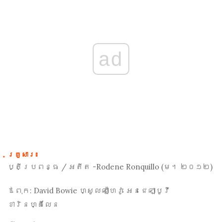
ad
គ្រួសារ៖
ប្តីប្រពន្ធ / អតីត -
Rodene Ronquillo (ម។ ២០១២)
ឪពុក:
David Bowie ហ្សូលឡាហៃវូ អេនជេឡាបូវី
ខារិនហ្គីលែន