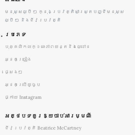
មនុស្សល្បី ៗ ក្នុងប្រវត្តិសាស្ត្របញ្ជីមនុស្ស
ល្បី ៗ និងជីវប្រវត្តិ
ប្រភេទ
បុគ្គលិកលក្ខណៈភាពយន្តនិងល្ខោន
អ្នកច្រៀង
ផ្សេងៗ
អ្នកប្រើយូធូប
ផ្កាយ Instagram
អត្ថបទគួរឱ្យចាប់អារម្មណ៍
ជីវប្រវត្តិ Beatrice McCartney