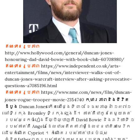
ឥណទានរូបភាព
http://www.hollywood.com/general/duncan-jones-
honouring-dad-david-bowie-with-book-club-60708980/
ឥណទានរូបភាព
https://www.independent.co.uk/arts-
entertainment/films/news/interviewer-walks-out-of-
duncan-jones-warcraft-interview-after-asking-provocative-
questions-a7085196.html
ឥណទានរូបភាព
https://www.nme.com/news/film/duncan-
មុន
បន្ទាប់
jones-rogue-trooper-movie-2354740
កុមារភាពនិងជីវិត
ដំបូង
Duncan Jones កើតនៅថ្ងៃទី ៣០ ខែឧសភាឆ្នាំ ១៩៧១
នៅទីក្រុង Bromley ទីក្រុងឡុងដ៍។ គាត់គឺជាកូនតែមួយគត់
របស់អ្នកចំរៀងដ៏ល្បីល្បាញគឺ David Bowie និងភរិយាទី ១
របស់គាត់គឺ Angela ដែលជាអតីតតារាម៉ូដែលជនជាតិអាមេរិក
ដើមកំណើត Cypriot ។ កំណើតរបស់គាត់បានបំផុស
គំនិតfatherពុករបស់គាត់ឱ្យសរសេរបទចម្រៀង“ ឃុក”