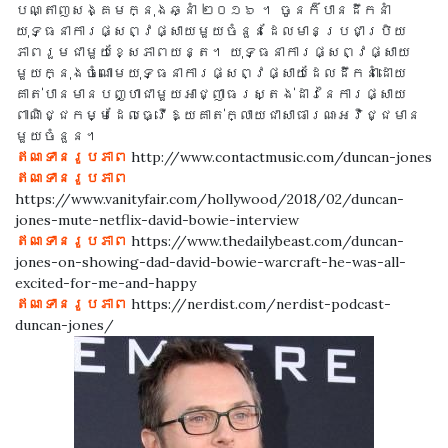
បណ្តាញសង្គមក្នុងឆ្នាំ ២០១៦ ។ ចូនក៏បានដឹកនាំ
យុទ្ធនាការផ្សព្វផ្សាយមួយចំនួនដែលមានប្រជាប្រិយ
ភាពរួមជាមួយខ្សែភាពយន្ត។ យុទ្ធនាការផ្សព្វផ្សាយ
មួយក្នុងចំណោមយុទ្ធនាការផ្សព្វផ្សាយដែលដឹកនាំដោយ
គាត់បានមានបញ្ហាជាមួយអាជ្ញាធរស្តង់ដារនៃការផ្សាយ
ពាណិជ្ជកម្មដែលធ្វើឱ្យគាត់ក្លាយជាសាធារណៈអវិជ្ជមាន
មួយចំនួន។
ឥណទានរូបភាព
http://www.contactmusic.com/duncan-jones
ឥណទានរូបភាព
https://www.vanityfair.com/hollywood/2018/02/duncan-
jones-mute-netflix-david-bowie-interview
ឥណទានរូបភាព
https://www.thedailybeast.com/duncan-
jones-on-showing-dad-david-bowie-warcraft-he-was-all-
excited-for-me-and-happy
ឥណទានរូបភាព
https://nerdist.com/nerdist-podcast-
duncan-jones/