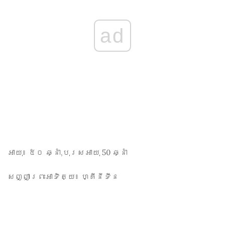
ad
អាយុ៖
៥០ ឆ្នាំ,បុរសអាយុ 50 ឆ្នាំ
សញ្ញាព្រះអាទិត្យ៖
ហ្គីនីទីន