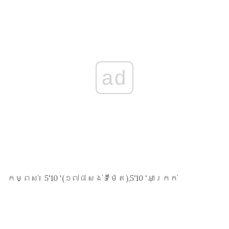
ad
កម្ពស់៖
5'10 '(១៧៨
សង់​ទី​ម៉ែ​ត
),5'10 'អាក្រក់