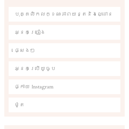
បុគ្គលិកលក្ខណៈភាពយន្តនិងល្ខោន
អ្នកច្រៀង
ផ្សេងៗ
អ្នកប្រើយូធូប
ផ្កាយ Instagram
ម៉ូត