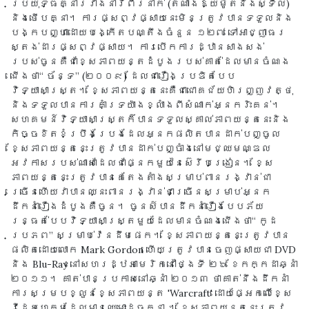
ប្រយុទ្ធគ្នារវាងនារីពីរនាក់ (តំណាងឱ្យម៉ូតនិងស្ទីល)
និងថើបគ្នា។ ការផ្សព្វផ្សាយនេះមិនត្រូវបានទទួលនិង
បង្កបញ្ហាដោយបង្កើតបណ្តឹងចំនួន ១២៧ ទៅអាជ្ញាធរ
ស្តង់ដារផ្សព្វផ្សាយ។ ការបើកការដ្ឋានសាងសង់
របស់ចូនគឺជាខ្សែភាពយន្តដំបូងរបស់គាត់ដែលមានចំណង
ជើងថា“ ច័ន្ទ” (២០០៩) ដែលជារឿងប្រឌិតបែប
វិទ្យាសាស្ត្រ។ ខ្សែភាពយន្តនេះគឺជាជោគជ័យហិរញ្ញវត្ថុ
និងទទួលបានការគាំទ្រយ៉ាងខ្លាំងពីសំណាក់អ្នករិះគន់។
សហគមន៍វិទ្យាសាស្ត្រក៏បានទទួលស្គាល់ភាពយន្តនេះនិង
កិច្ចខិតខំប្រឹងប្រែងដែលអ្នកផលិតបានដាក់បញ្ចូល
ខ្សែភាពយន្តនេះត្រូវបានដាក់បញ្ចាំងនៅមជ្ឈមណ្ឌល
អវកាសរបស់ណាសាដែលជាផ្នែកមួយនៃស៊េរីបង្រៀន។ ខ្សែ
ភាពយន្តនេះត្រូវបានគេតែងតាំងសម្រាប់ពានរង្វាន់ជា
ច្រើនហើយវាបានឈ្នះពានរង្វាន់ជាច្រើនសម្រាប់អ្នក
ដឹកនាំរឿងដំបូងគឺចូន។ ចូនស៍បានដឹកនាំរឿងបែបភ័យ
រន្ធត់បែបវិទ្យាសាស្រ្តមួយដែលមានចំណងជើងថា“ កូដ
ប្រភព” សម្រាប់វ៉េនដឹមផេក។ ខ្សែភាពយន្តនេះត្រូវបាន
ផលិតដោយលោក Mark Gordon ហើយត្រូវបានចេញផ្សាយជា DVD
និង Blu-Ray នៅសហរដ្ឋអាមេរិកនៅថ្ងៃទី ២៦ ខែកក្កដាឆ្នាំ
២០១១។ គាត់បានប្រកាសនៅឆ្នាំ ២០១៣ ថាគាត់នឹងដឹកនាំ
ការសម្របខ្លួនខ្សែភាពយន្ត 'Warcraft' ដោយផ្អែកលើខ្សែ
វីដេអូហ្គេមដែលមានឈ្មោះដូចគ្នា ។ ខ្សែភាពយន្តនេះត្រូវ