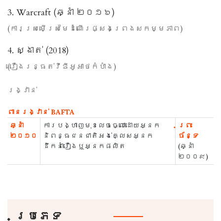
3. Warcraft (ឆ្នាំ ២០១៦)
(ការស្រមើស្រមៃដំណើរផ្សងព្រេងសកម្មភាព)
4. ស្ងាត់ (2018)
(រឿងរន្ធត់វីឌីអូអាថកំបាំង)
រង្វាន់
ពានរង្វាន់ BAFTA
ឆ្នាំ
ការបង្ហាញមុខលេចធ្លោដោយអ្នក
ព្រះ​
២០១០
និពន្ធជនជាតិអង់គ្លេសអ្នក
ច័ន្ទ
ដឹកនាំរឿងឬអ្នកផលិត
(ឆ្នាំ
២០០៩)
ប្រភេទ