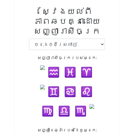
ស្វែងយល់ពី
ភាពឆបគ្នាដោយ
សញ្ញារាសីចក្រ
សញ្ញារាសីចក្ររបស់អ្នក:
សញ្ញានៃឆ្នាំរបស់ដៃគូអ្នក: