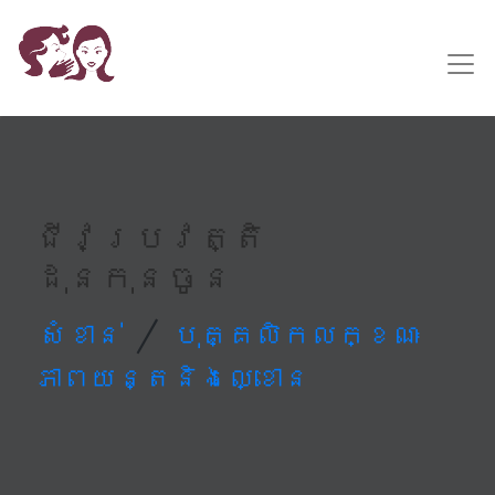
ជីវប្រវត្តិ
ដុនកុនចូន
/
សំខាន់
បុគ្គលិកលក្ខណៈ
ភាពយន្តនិងល្ខោន