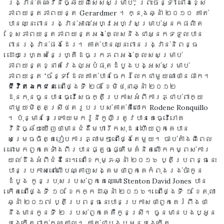
រង្វាន់គណៈវិនិច្ឆ័យពិសេសសម្រាប់“ ព្រះច័ន្ទ” នៅឯខ្សែ
ភាពយន្តភាពយន្ត Gerardmer ។ ក្នុងឆ្នាំ ២០១០ គាត់
បានឈ្នះពានរង្វាន់អាល់អេហ្វអេហ្វសម្រាប់អ្នកផលិត
ខ្សែភាពយន្តភាពយន្តអង់គ្លេសនិងជាអ្នកទទួលបាន
ពានរង្វាន់ផងដែរ។ គាត់បានឈ្នះពានរង្វាន់និពន្ធ
ដោយហ្គ្រេសនៃហ្គ្រីដចក្រភពអង់គ្លេសសម្រាប់
ភាពយន្តខ្នាតវែងល្អបំផុតដំបូងបង្អស់សម្រាប់
ភាពយន្ត 'ច័ន្ទ' ដែលគាត់បានចែករំលែកជាមួយណាថានផាក។
ជីវិត​ឯកជន
នៅថ្ងៃទី ២៨ ខែមិថុនាឆ្នាំ ២០១២
ដុនកុនចូនបានធ្វើសេចក្តីប្រកាសអំពីការភ្ជាប់ពាក្យ
ជាមួយមិត្តស្រីថតរូបរបស់គាត់គឺលោក Rodene Ronquillo
។ ប៉ុន្មានខែក្រោយមករ៉ូនីកូលីត្រូវបានគេធ្វើរោគ
វិនិច្ឆ័យឃើញថាមានជំងឺមហារីកសុដន់ហើយពួកគេបាន
សម្រេចចិត្តរៀបការភ្លាមៗនៅថ្ងៃតែមួយ។ ចាប់តាំងពីពេល
នោះមកពួកគេទាំងពីរបានផ្តួចផ្តើមគំនិតលើកកម្ពស់ការ
យល់ដឹងអំពីជំងឺនេះ។ នៅខែកុម្ភៈឆ្នាំ ២០១៦ ប្តីប្រពន្ធនេះ
បានប្រកាសនៅលើបណ្តាញសង្គមថាពួកគេកំពុងរង់ចាំកូន
ដំបូង កូនប្រុសរបស់ពួកគេឈ្មោះ Stenton David Jones បាន
កើតនៅថ្ងៃទី ១០ ខែកក្កដាឆ្នាំ ២០១៦។ នៅថ្ងៃទី ១ ខែតុលា
ឆ្នាំ ២០១៧ ប្តីប្រពន្ធនេះបានប្រកាសថាពួកគេរំពឹងថា
នឹងមានកូនទី ២ របស់ពួកគេគឺកូនស្រី។ ចូនមានបងប្អូន
បង្កើតពាក់កណ្តាល។ គាត់ជាបងប្អូនបង្កើត